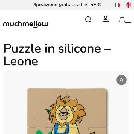
Skip
Spedizione gratuita oltre i 49 €
to
content
Op
Cl
mo
mo
m
m
Puzzle in silicone –
Leone