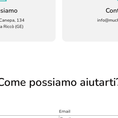
 siamo
Cont
i Canepa, 134
info@much
a Riccò (GE)
Come possiamo aiutarti
Email