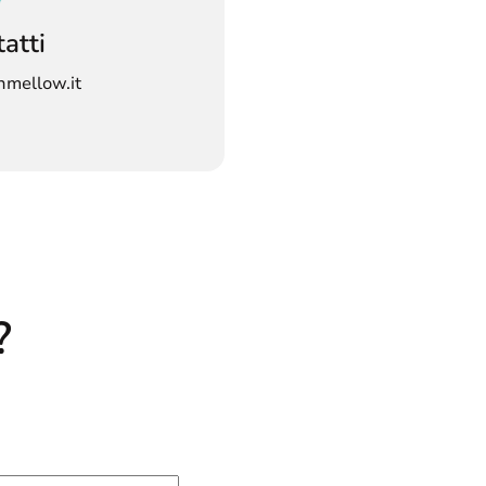
atti
mellow.it
?