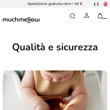
Skip
Spedizione gratuita oltre i 49 €
to
content
Op
Cl
mo
mo
m
m
Qualità e sicurezza