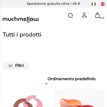
Skip
Spedizione gratuita oltre i 49 €
to
content
Op
Cl
mo
mo
m
m
Tutti i prodotti
Filtri