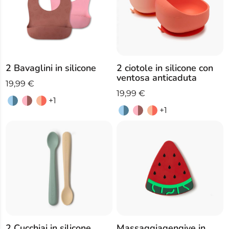
2 Bavaglini in silicone
2 ciotole in silicone con
ventosa anticaduta
19,99
€
19,99
€
+1
+1
Massaggiagengive in
2 Cucchiai in silicone