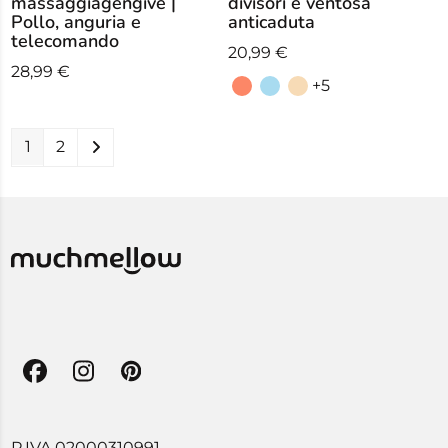
massaggiagengive |
divisori e ventosa
Pollo, anguria e
anticaduta
telecomando
20,99
€
28,99
€
+5
1
2
Facebook
Instagram
Pinterest
P.IVA 02000310991