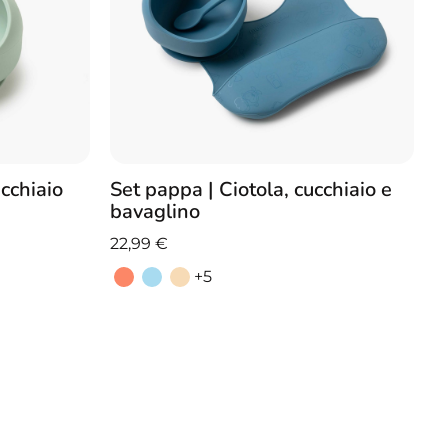
ucchiaio
Set pappa | Ciotola, cucchiaio e
bavaglino
22,99
€
+5