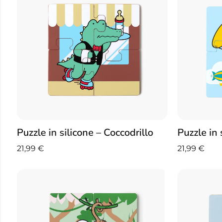
Puzzle in silicone – Coccodrillo
Puzzle in 
21,99
€
21,99
€