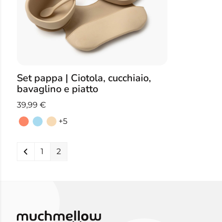
Set pappa | Ciotola, cucchiaio,
bavaglino e piatto
39,99
€
+5
1
2