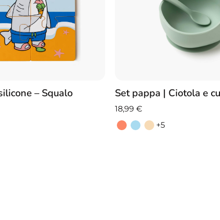
Set pappa | Ciotola e c
silicone – Squalo
18,99
€
+5