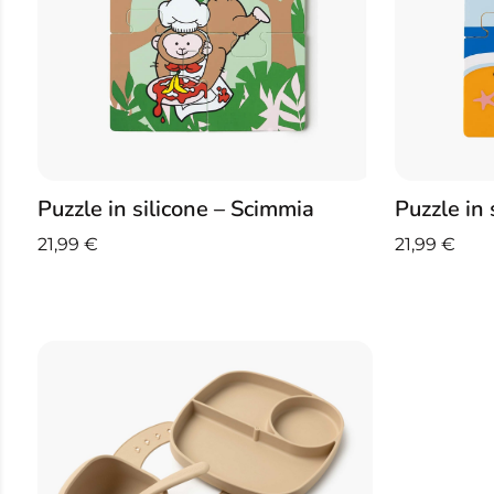
Puzzle in silicone – Scimmia
Puzzle in 
21,99
€
21,99
€