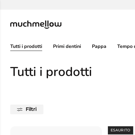
Skip
to
content
Tutti i prodotti
Primi dentini
Pappa
Tempo d
Tutti i prodotti
Filtri
ESAURITO