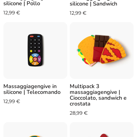
silicone | Pollo
silicone | Sandwich
12,99
€
12,99
€
Massaggiagengive in
Multipack 3
silicone | Telecomando
massaggiagengive |
Cioccolato, sandwich e
12,99
€
crostata
28,99
€