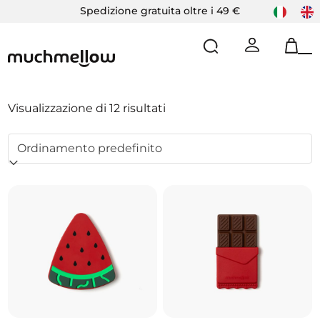
Skip
Spedizione gratuita oltre i 49 €
to
content
Op
Cl
mo
mo
m
m
Visualizzazione di 12 risultati